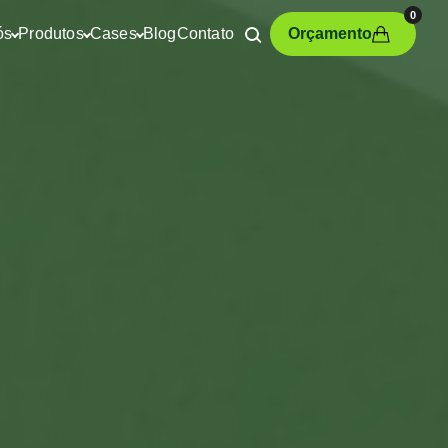
0
ós
Produtos
Cases
Blog
Contato
Orçamento