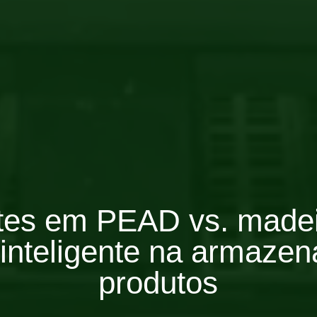
tes em PEAD vs. madei
 inteligente na armaze
produtos