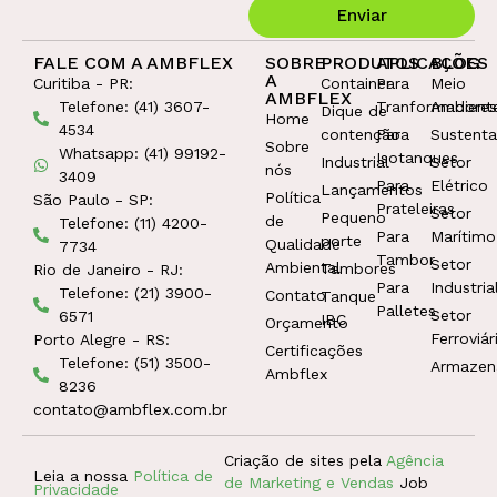
Enviar
FALE COM A AMBFLEX
SOBRE
PRODUTOS
APLICAÇÕES
BLOG
A
Curitiba - PR:
Container
Para
Meio
AMBFLEX
Telefone: (41) 3607-
Tranformadores
Ambient
Dique de
Home
4534
contenção
Para
Sustenta
Sobre
Whatsapp: (41) 99192-
Isotanques
Industrial
Setor
nós
3409
Para
Elétrico
Lançamentos
Política
São Paulo - SP:
Prateleiras
Setor
Pequeno
de
Telefone: (11) 4200-
Para
Marítimo
porte
Qualidade
7734
Tambor
Setor
Ambiental
Tambores
Rio de Janeiro - RJ:
Para
Industria
Telefone: (21) 3900-
Contato
Tanque
Palletes
Setor
6571
IBC
Orçamento
Ferroviár
Porto Alegre - RS:
Certificações
Telefone: (51) 3500-
Armaze
Ambflex
8236
contato@ambflex.com.br
Criação de sites pela
Agência
Leia a nossa
Política de
de Marketing e Vendas
Job
Privacidade