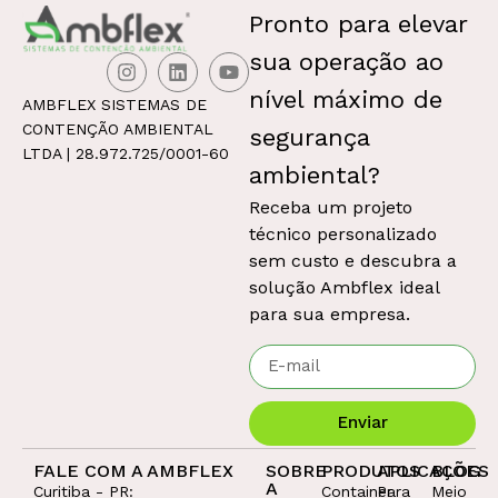
Pronto para elevar
sua operação ao
nível máximo de
AMBFLEX SISTEMAS DE
CONTENÇÃO AMBIENTAL
segurança
LTDA | 28.972.725/0001-60
ambiental
?
Receba um projeto
técnico personalizado
sem custo e descubra a
solução Ambflex ideal
para sua empresa.
Enviar
FALE COM A AMBFLEX
SOBRE
PRODUTOS
APLICAÇÕES
BLOG
A
Curitiba - PR:
Container
Para
Meio