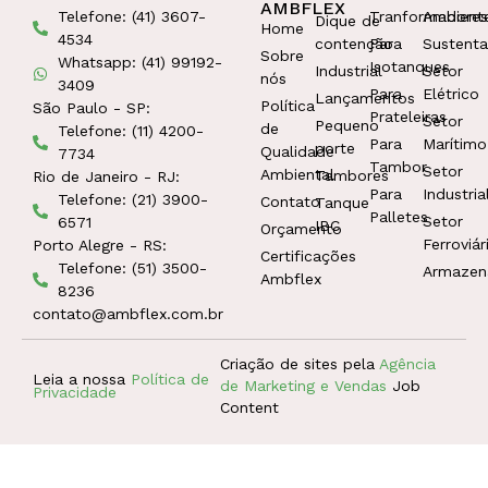
AMBFLEX
Telefone: (41) 3607-
Tranformadores
Ambient
Dique de
Home
4534
contenção
Para
Sustenta
Sobre
Whatsapp: (41) 99192-
Isotanques
Industrial
Setor
nós
3409
Para
Elétrico
Lançamentos
Política
São Paulo - SP:
Prateleiras
Setor
Pequeno
de
Telefone: (11) 4200-
Para
Marítimo
porte
Qualidade
7734
Tambor
Setor
Ambiental
Tambores
Rio de Janeiro - RJ:
Para
Industria
Telefone: (21) 3900-
Contato
Tanque
Palletes
Setor
6571
IBC
Orçamento
Ferroviár
Porto Alegre - RS:
Certificações
Telefone: (51) 3500-
Armaze
Ambflex
8236
contato@ambflex.com.br
Criação de sites pela
Agência
Leia a nossa
Política de
de Marketing e Vendas
Job
Privacidade
Content