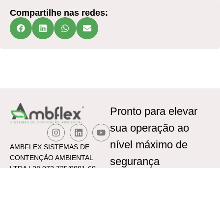
Compartilhe nas redes:
Pronto para elevar
sua operação ao
nível máximo de
AMBFLEX SISTEMAS DE
CONTENÇÃO AMBIENTAL
segurança
LTDA | 28.972.725/0001-60
ambiental
?
Receba um projeto técnico
personalizado sem custo e
descubra a solução Ambflex