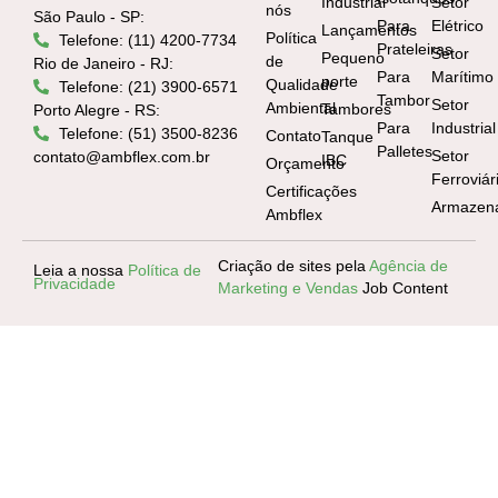
Industrial
Setor
nós
São Paulo - SP:
Para
Elétrico
Lançamentos
Política
Telefone: (11) 4200-7734
Prateleiras
Setor
Pequeno
de
Rio de Janeiro - RJ:
Para
Marítimo
porte
Qualidade
Telefone: (21) 3900-6571
Tambor
Setor
Ambiental
Tambores
Porto Alegre - RS:
Para
Industrial
Telefone: (51) 3500-8236
Contato
Tanque
Palletes
Setor
contato@ambflex.com.br
IBC
Orçamento
Ferroviár
Certificações
Armazen
Ambflex
Criação de sites pela
Agência de
Leia a nossa
Política de
Privacidade
Marketing e Vendas
Job Content