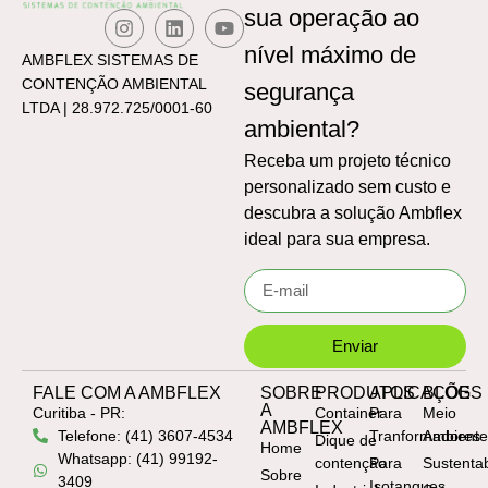
sua operação ao
nível máximo de
AMBFLEX SISTEMAS DE
CONTENÇÃO AMBIENTAL
segurança
LTDA | 28.972.725/0001-60
ambiental
?
Receba um projeto técnico
personalizado sem custo e
descubra a solução Ambflex
ideal para sua empresa.
Enviar
FALE COM A AMBFLEX
SOBRE
PRODUTOS
APLICAÇÕES
BLOG
A
Curitiba - PR:
Container
Para
Meio
AMBFLEX
Telefone: (41) 3607-4534
Tranformadores
Ambient
Dique de
Home
Whatsapp: (41) 99192-
contenção
Para
Sustentab
Sobre
3409
Isotanques